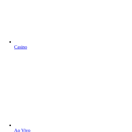
Casino
Ao Vivo