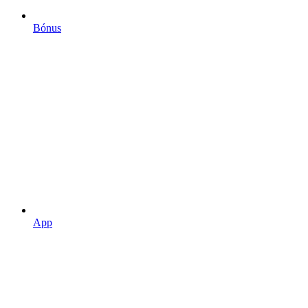
Bónus
App