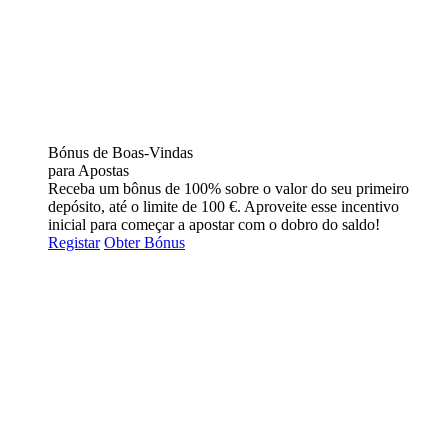
Bónus de Boas-Vindas
para Apostas
Receba um bônus de 100% sobre o valor do seu primeiro
depósito, até o limite de 100 €. Aproveite esse incentivo
inicial para começar a apostar com o dobro do saldo!
Registar
Obter Bónus