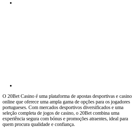
O 20Bet Casino é uma plataforma de apostas desportivas e casino
online que oferece uma ampla gama de opções para os jogadores
portugueses. Com mercados desportivos diversificados e uma
seleção completa de jogos de casino, o 20Bet combina uma
experiência segura com bónus e promoções atraentes, ideal para
quem procura qualidade e confiança.