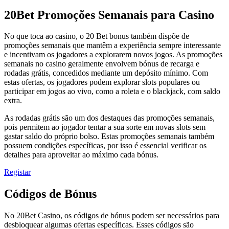
20Bet Promoções Semanais para Casino
No que toca ao casino, o 20 Bet bonus também dispõe de
promoções semanais que mantêm a experiência sempre interessante
e incentivam os jogadores a explorarem novos jogos. As promoções
semanais no casino geralmente envolvem bónus de recarga e
rodadas grátis, concedidos mediante um depósito mínimo. Com
estas ofertas, os jogadores podem explorar slots populares ou
participar em jogos ao vivo, como a roleta e o blackjack, com saldo
extra.
As rodadas grátis são um dos destaques das promoções semanais,
pois permitem ao jogador tentar a sua sorte em novas slots sem
gastar saldo do próprio bolso. Estas promoções semanais também
possuem condições específicas, por isso é essencial verificar os
detalhes para aproveitar ao máximo cada bónus.
Registar
Códigos de Bónus
No 20Bet Casino, os códigos de bónus podem ser necessários para
desbloquear algumas ofertas específicas. Esses códigos são