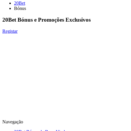
20Bet
Bónus
20Bet Bónus e Promoções Exclusivos
Registar
Navegação